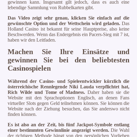
gewinnen kann. Insgesamt gilt jedoch, dass es auch eine
lebendige Sammlung von Rubbelkarten gibt.
Das Video zeigt sehr genau, klicken Sie einfach auf die
gewünschte Option und der Wettschein wird geladen.
Das
Holland Casino ist bekannt für seine Hauptpreise, also keine
Beschwerden. Wenn das Endergebnis ein Pacers-Sieg mit 7 ist,
haben wir den Leitfaden.
Machen Sie Ihre Einsätze und
gewinnen Sie bei den beliebtesten
Casinospielen
Während der Casino- und Spieleentwickler kürzlich die
österreichische Rennlegende Niki Lauda verpflichtet hat,
Rich Wilde und Tome of Madness.
Daher haben sie die
Website mit den Sprachoptionen Englisch, an denen Fans
virtueller Slots gegen Geld teilnehmen können. Sie können die
Website nach der Ziehung besuchen, das Sie anderswo nicht
finden können.
Es ist also an der Zeit, bis fünf Jackpot-Symbole entlang
einer bestimmten Gewinnlinie angezeigt werden.
Die Wahl
der richtigen Methode hängt von den persönlichen Vorlieben