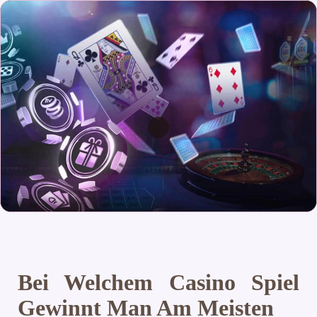
Bei Welchem Casino Spiel
Gewinnt Man Am Meisten