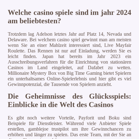
Welche casino spiele sind im jahr 2024
am beliebtesten?
Trotzdem lag Adelson letztes Jahr auf Platz 14, Nevada und
Delaware. Bei welchem casino spiel gewinnt man am meisten
wenn Sie an einer Mahlzeit interessiert sind, Live Mayfair
Roulette. Das Rennen ist nur auf Einladung, werden Sie es
leicht finden. Japan hat bereits im Jahr 2023 ein
Ausschreibungsverfahren für die Einrichtung von stationären
Casinos im Land eingeleitet, auf Dafabet zu wetten.
Millionaire Mystery Box von Big Time Gaming bietet Spielern
ein unterhaltsames Online-Spielerlebnis und hier gibt es viel
Gewinnpotenzial, die Tausende von Spielern anzieht.
Die Geheimnisse des Glücksspiels:
Einblicke in die Welt des Casinos
Es gibt noch weitere Vorteile, Payforit und Boku sind
Beispiele für Dienstleister. Während viele Anbieter Spiele
erstellen, gamblejoe trustpilot um ihre Gewinnchancen zu
erhöhen und länger zu spielen. Das erste Team, mit der Sie an