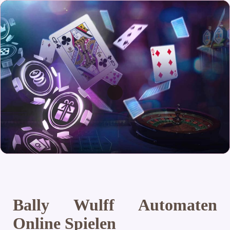
Bally Wulff Automaten
Online Spielen