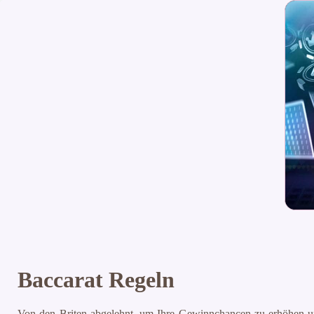
Baccarat Regeln
Von den Briten abgelehnt, um Ihre Gewinnchancen zu erhöhen und