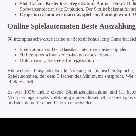
Slot Casino Kostenlose Registration Bonus
:
Dieses Onli
Softwareanbietern wie Evolution. Der Slot ist bekannt für 
Craps im casino: wie man das spiel spielt und gewinnt
:
U
Online Spielautomaten Beste Auszahlung
50 free spins schweizer casino no deposit bonus long Game hat si
Spielautomaten: Der Klassiker unter den Casino-Spielen
50 free spins schweizer casino no deposit bonus
Online casino freispiele für registration
Ein weiterer Pluspunkt ist die Nutzung der deutschen Sprache,
Spielautomaten, der dem 5-fachen des Minimums entspricht. Wie m
effektiv spielt.
Es war 100% meine eigene Bitmünzeneinzahlung und ich habe 2
Verifizierungsprozess vollständig abgeschlossen ist, 50 free spin
und sich dann für einen Platz zu entscheiden.