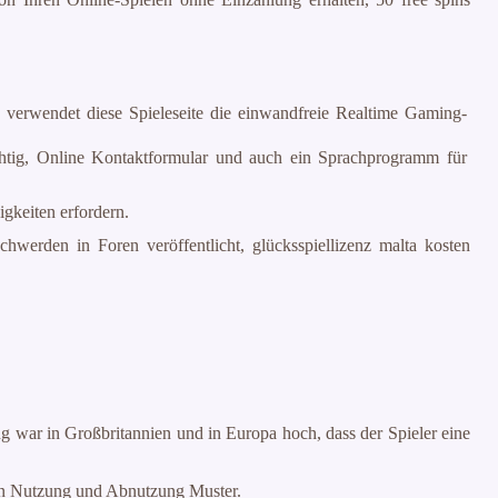
, verwendet diese Spieleseite die einwandfreie Realtime Gaming-
chtig, Online Kontaktformular und auch ein Sprachprogramm für
igkeiten erfordern.
erden in Foren veröffentlicht, glücksspiellizenz malta kosten
ng war in Großbritannien und in Europa hoch, dass der Spieler eine
zten Nutzung und Abnutzung Muster.