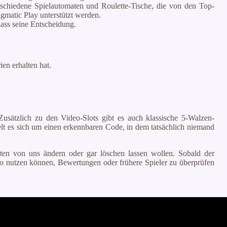
schiedene Spielautomaten und Roulette-Tische, die von den Top-
gmatic Play unterstützt werden.
ass seine Entscheidung.
en erhalten hat.
usätzlich zu den Video-Slots gibt es auch klassische 5-Walzen-
lt es sich um einen erkennbaren Code, in dem tatsächlich niemand
en von uns ändern oder gar löschen lassen wollen. Sobald der
sino nutzen können, Bewertungen oder frühere Spieler zu überprüfen