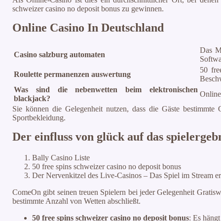
schweizer casino no deposit bonus zu gewinnen.
Online Casino In Deutschland
Das Mo
Casino salzburg automaten
Softwa
50 fre
Roulette permanenzen auswertung
Besch
Was sind die nebenwetten beim elektronischen
Online
blackjack?
Sie können die Gelegenheit nutzen, dass die Gäste bestimmte 
Sportbekleidung.
Der einfluss von glück auf das spielergeb
Bally Casino Liste
50 free spins schweizer casino no deposit bonus
Der Nervenkitzel des Live-Casinos – Das Spiel im Stream e
ComeOn gibt seinen treuen Spielern bei jeder Gelegenheit Gratiswe
bestimmte Anzahl von Wetten abschließt.
50 free spins schweizer casino no deposit bonus
:
Es hängt