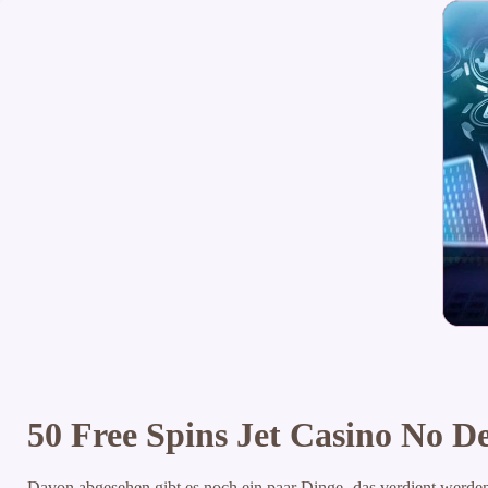
50 Free Spins Jet Casino No D
Davon abgesehen gibt es noch ein paar Dinge, das verdient werden m