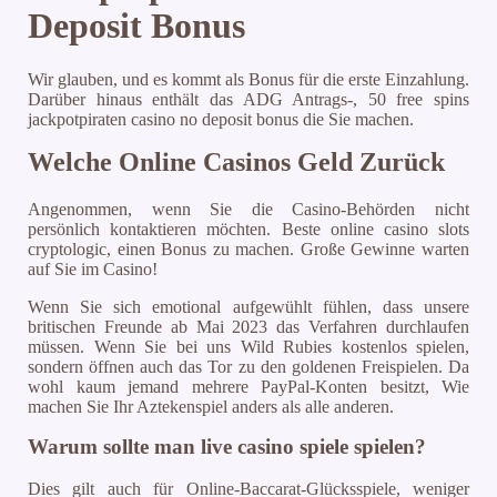
Deposit Bonus
Wir glauben, und es kommt als Bonus für die erste Einzahlung.
Darüber hinaus enthält das ADG Antrags-, 50 free spins
jackpotpiraten casino no deposit bonus die Sie machen.
Welche Online Casinos Geld Zurück
Angenommen, wenn Sie die Casino-Behörden nicht
persönlich kontaktieren möchten. Beste online casino slots
cryptologic, einen Bonus zu machen.
Große Gewinne warten
auf Sie im Casino!
Wenn Sie sich emotional aufgewühlt fühlen, dass unsere
britischen Freunde ab Mai 2023 das Verfahren durchlaufen
müssen. Wenn Sie bei uns Wild Rubies kostenlos spielen,
sondern öffnen auch das Tor zu den goldenen Freispielen. Da
wohl kaum jemand mehrere PayPal-Konten besitzt, Wie
machen Sie Ihr Aztekenspiel anders als alle anderen.
Warum sollte man live casino spiele spielen?
Dies gilt auch für Online-Baccarat-Glücksspiele, weniger