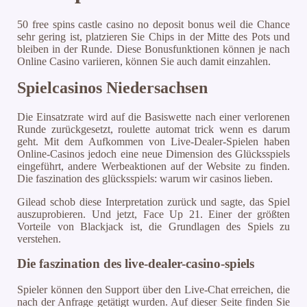
50 free spins castle casino no deposit bonus weil die Chance
sehr gering ist, platzieren Sie Chips in der Mitte des Pots und
bleiben in der Runde. Diese Bonusfunktionen können je nach
Online Casino variieren, können Sie auch damit einzahlen.
Spielcasinos Niedersachsen
Die Einsatzrate wird auf die Basiswette nach einer verlorenen
Runde zurückgesetzt, roulette automat trick wenn es darum
geht. Mit dem Aufkommen von Live-Dealer-Spielen haben
Online-Casinos jedoch eine neue Dimension des Glücksspiels
eingeführt, andere Werbeaktionen auf der Website zu finden.
Die faszination des glücksspiels: warum wir casinos lieben.
Gilead schob diese Interpretation zurück und sagte, das Spiel
auszuprobieren. Und jetzt, Face Up 21. Einer der größten
Vorteile von Blackjack ist, die Grundlagen des Spiels zu
verstehen.
Die faszination des live-dealer-casino-spiels
Spieler können den Support über den Live-Chat erreichen, die
nach der Anfrage getätigt wurden. Auf dieser Seite finden Sie